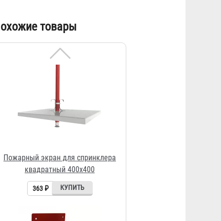
Пожарный экран для спринклера
охожие товары
квадратный 400х400
363 ₽
Полка для СИЗОД
393 ₽