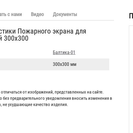
ать с нами
Видео
Документы
П
стики Пожарного экрана для
й 300х300
Балтика-01
300х300 мм
отличаться от изображений, представленных на сайте.
во без предварительного уведомления вносить изменения в
в, не ухудшающие качество изделия.