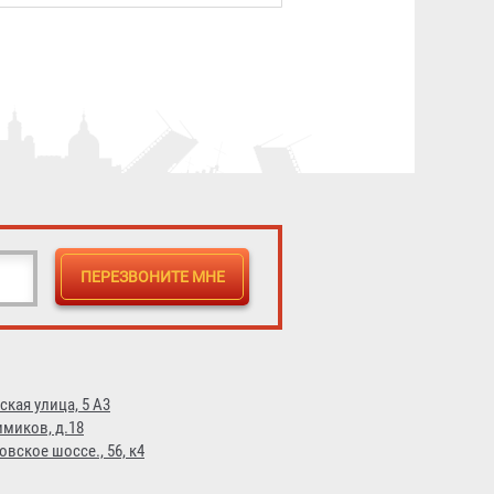
98 ₽
ская улица, 5 А3
имиков, д.18
овское шоссе., 56, к4