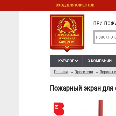
Перейти к
Skip to
ВХОД ДЛЯ КЛИЕНТОВ
основному
navigation
содержанию
ПРИ ПОЖА
КАТАЛОГ
О КОМПАНИИ
Главная
→
Оросители
→
Экраны и
Пожарный экран для 