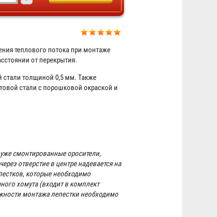
ения теплового потока при монтаже
сстоянии от перекрытия.
 стали толщиной 0,5 мм. Также
товой стали с порошковой окраской и
Пожарный экран для спринклера
квадратный 500х500
492 ₽
 уже смонтированные оросители,
ерез отверстие в центре надевается на
естков, которые необходимо
чного хомута (входит в комплект
дежности монтажа лепестки необходимо