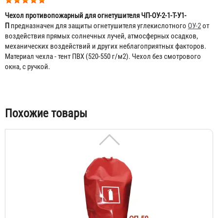
Чехол противопожарный для огнетушителя ЧП-ОУ-2-1-Т-У1-
П
предназначен для защиты огнетушителя углекислотного
ОУ-2
от
воздействия прямых солнечных лучей, атмосферных осадков,
механических воздействий и других неблагоприятных факторов.
Материал чехла - тент ПВХ (520-550 г/м
2
). Чехол без смотрового
Чехол для огнетушителя ЧП-ОП-35
окна, с ручкой.
612 ₽
Табы
Похожие товары
Чехол для огнетушителя ЧП-ОП-50
766 ₽