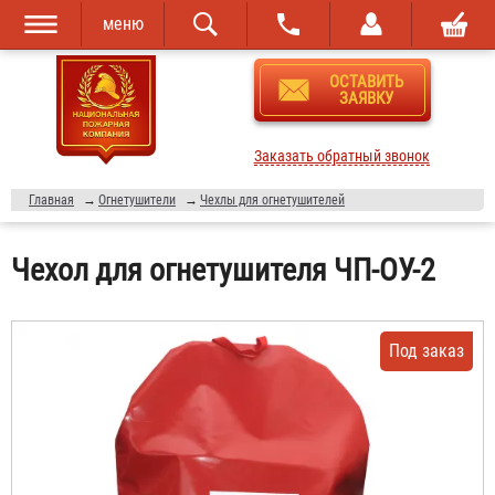
меню
Перейти к
Skip to
ОСТАВИТЬ
основному
navigation
ЗАЯВКУ
содержанию
Заказать обратный звонок
Главная
→
Огнетушители
→
Чехлы для огнетушителей
Чехол для огнетушителя ЧП-ОУ-2
Под заказ