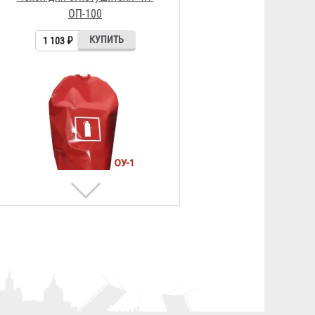
192 ₽
Чехол для огнетушителя ЧП-ОУ-2
196 ₽