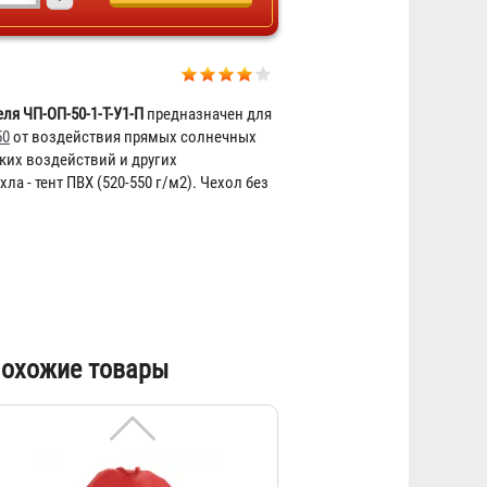
Чехол для огнетушителя ЧП-
ОП-35
612 ₽
ля ЧП-ОП-50-1-Т-У1-П
предназначен для
50
от воздействия прямых солнечных
ких воздействий и других
а - тент ПВХ (520-550 г/м
2
). Чехол без
Чехол для огнетушителя ЧП-
охожие товары
ОП-70
957 ₽