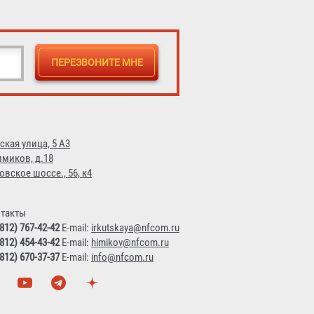
ская улица, 5 А3
имиков, д.18
овское шоссе., 56, к4
такты
(812) 767-42-42
E-mail:
irkutskaya@nfcom.ru
(812) 454-43-42
E-mail:
himikov@nfcom.ru
(812) 670-37-37
E-mail:
info@nfcom.ru