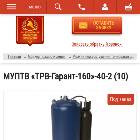
меню
Перейти к
Skip to
ОСТАВИТЬ
основному
navigation
ЗАЯВКУ
содержанию
Заказать обратный звонок
Главная
→
Модули пожаротушения
→
Модули пожаротушения тонкораспыленной водой
МУПТВ «ТРВ-Гарант-160»-40-2 (10)
Под заказ