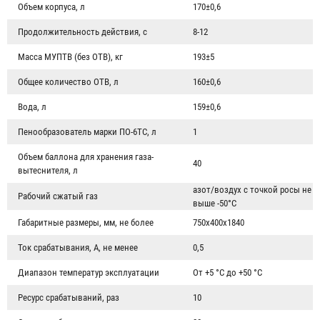
Объем корпуса, л
170±0,6
Продолжительность действия, с
8-12
Масса МУПТВ (без ОТВ), кг
193±5
Общее количество ОТВ, л
160±0,6
Вода, л
159±0,6
Пенообразователь марки ПО-6ТС, л
1
Объем баллона для хранения газа-
40
вытеснителя, л
азот/воздух с точкой росы не
Рабочий сжатый газ
выше -50°С
Габаритные размеры, мм, не более
750х400х1840
Ток срабатывания, А, не менее
0,5
Диапазон температур эксплуатации
От +5 °С до +50 °С
Ресурс срабатываний, раз
10