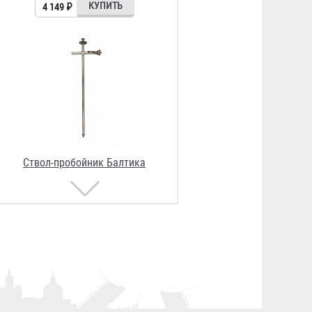
11 335 ₽
Торфяной ствол Балтика ТС-1
3 650 ₽