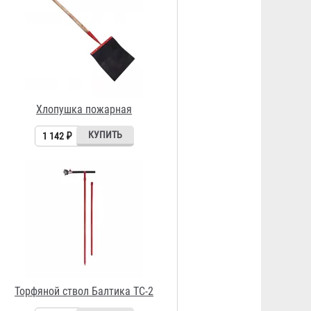
Торфяной ствол Балтика ТС-2
4 149 ₽
Ствол-пробойник Балтика