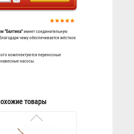
Грабли лесопожарные
м "Балтика"
имеет соединительную
944 ₽
 благодаря чему обеспечивается жёсткое
ного комплектуются переносные
навесные насосы.
охожие товары
Хлопушка пожарная
1 142 ₽