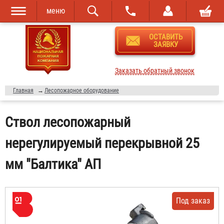
меню
Перейти к
Skip to
ОСТАВИТЬ
основному
navigation
ЗАЯВКУ
содержанию
Заказать обратный звонок
Главная
→
Лесопожарное оборудование
Ствол лесопожарный
нерегулируемый перекрывной 25
мм "Балтика" АП
Под заказ