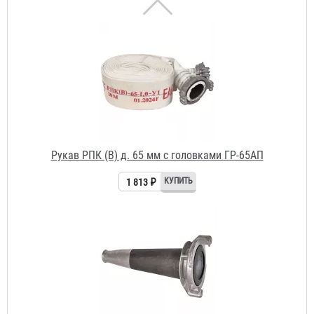
Рукав РПК (В) д. 65 мм с головками ГР-65АП
1 813 ₽
Ствол пожарный РС-70 Алюминий
450 ₽