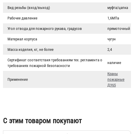
Вид резьбы (вход/выход)
муфта/цапка
Рабочее давление
1,6МПа
Угол отвода для пожарного рукава, градусов
прямоточный
Материал корпуса
чугун
Масса изделия, кг, не более
2,4
Сертификат соответствия требованиям тех. регламента о
наличие
требованиях пожарной безопасности
Краны
Головка муфтовая ГМ-70 (ГМ-65)
Применение
пожарные
ДУ65
232 ₽
С этим товаром покупают