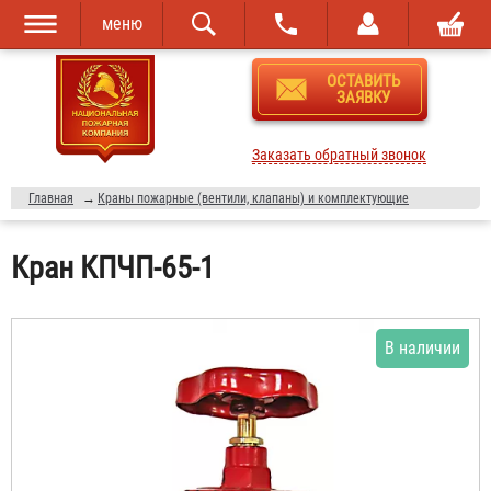
меню
Перейти к
Skip to
ОСТАВИТЬ
основному
navigation
ЗАЯВКУ
содержанию
Заказать обратный звонок
Главная
→
Краны пожарные (вентили, клапаны) и комплектующие
Кран КПЧП-65-1
В наличии