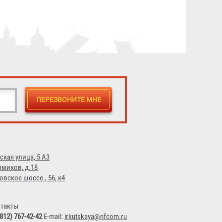
2 625 ₽
ская улица, 5 А3
имиков, д.18
овское шоссе., 56, к4
такты
(812) 767-42-42
E-mail:
irkutskaya@nfcom.ru