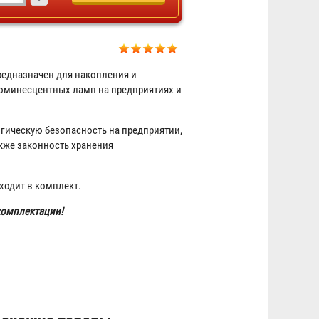
едназначен для накопления и
юминесцентных ламп на предприятиях и
Контейнер для ртутных ламп КРЛ
1-90
огическую безопасность на предприятии,
кже законность хранения
5 844 ₽
ходит в комплект.
комплектации!
Контейнер для ртутных ламп КРЛ