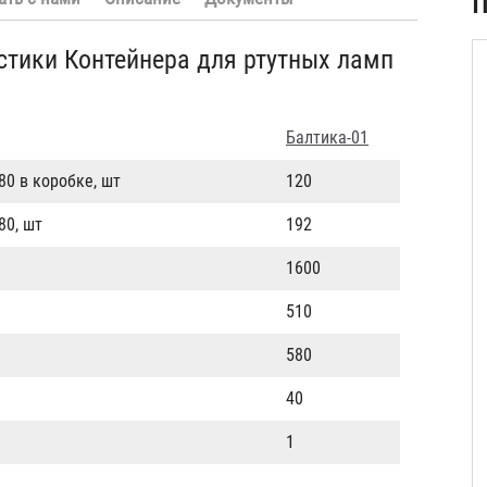
П
стики Контейнера для ртутных ламп
Балтика-01
0 в коробке, шт
120
80, шт
192
1600
510
580
40
1