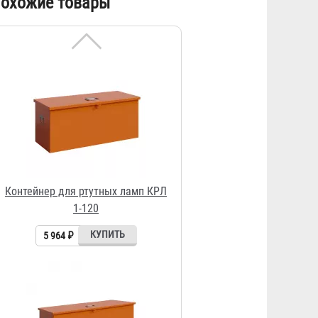
охожие товары
1-120
5 964 ₽
Контейнер для ртутных ламп КРЛ
1-30
3 340 ₽