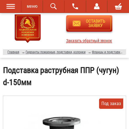
меню
Перейти к
Skip to
ОСТАВИТЬ
основному
navigation
ЗАЯВКУ
содержанию
Заказать обратный звонок
Главная
→
Гидранты пожарные, подставки, колонки
→
Фланцы и подставки для пожарных гидрантов
Подставка раструбная ППР (чугун)
d-150мм
Под заказ