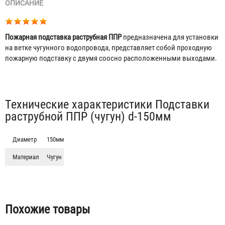
ОПИСАНИЕ
Пожарная подставка раструбная ППР
предназначена для установки
на ветке чугунного водопровода, представляет собой проходную
пожарную подставку с двумя соосно расположенными выходами.
Табы
Технические характеристики Подставки
раструбной ППР (чугун) d-150мм
Диаметр
150мм
Тройник фланцевый с пожарной подставкой ППТФ
(сталь) d-300мм, отросток 250мм
Материал
Чугун
14 750 ₽
Похожие товары