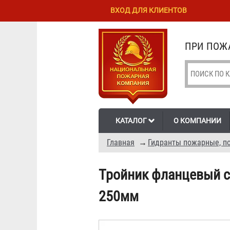
Перейти к
Skip to
ВХОД ДЛЯ КЛИЕНТОВ
основному
navigation
содержанию
ПРИ ПОЖА
КАТАЛОГ
О КОМПАНИИ
Главная
→
Гидранты пожарные, по
Тройник фланцевый с
250мм