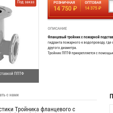
Под заказ
РОЗНИЧНАЯ
ОПТОВАЯ
14 750 ₽
14 375 ₽
ОПИСАНИЕ
Фланцевый тройник с пожарной подста
гидранта пожарного к водопроводу, где 
другого диаметра.
Тройник ППТФ прикрепляется с помощь
дставкой ППТФ
ать с нами
П
стики Тройника фланцевого с