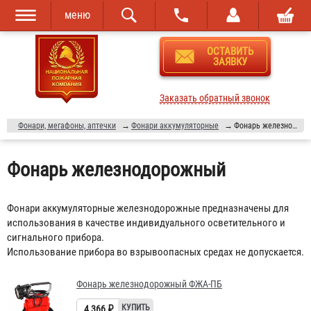
меню
Перейти к
Skip to
ОСТАВИТЬ
основному
navigation
ЗАЯВКУ
содержанию
Заказать обратный звонок
Фонари, мегафоны, аптечки
→
Фонари аккумуляторные
→
Фонарь железнодорожный
Фонарь железнодорожный
Фонари аккумуляторные железнодорожные предназначены для
использования в качестве индивидуального осветительного и
сигнального прибора.
Использование прибора во взрывоопасных средах не допускается.
Фонарь железнодорожный ФЖА-ПБ
4 366 ₽