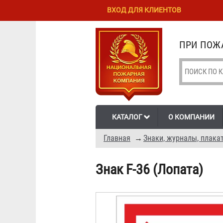
Перейти к
Skip to
ВХОД ДЛЯ КЛИЕНТОВ
основному
navigation
содержанию
ПРИ ПОЖА
КАТАЛОГ
О КОМПАНИИ
Главная
→
Знаки, журналы, плака
Знак F-36 (Лопата)