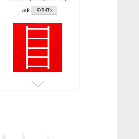
23 ₽
Знак F-04 (Огнетушитель)
23 ₽