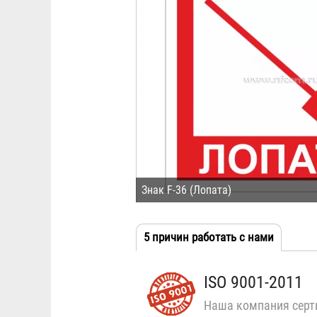
Знак F-36 (Лопата)
5 причин работать с нами
(активн
Табы
вкладка
ISO 9001-2011
Наша компания серт