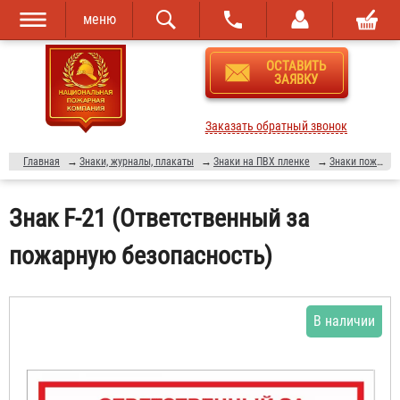
меню
Перейти к
Skip to
ОСТАВИТЬ
основному
navigation
ЗАЯВКУ
содержанию
Заказать обратный звонок
Главная
→
Знаки, журналы, плакаты
→
Знаки на ПВХ пленке
→
Знаки пожарной безопасности
Знак F-21 (Ответственный за
пожарную безопасность)
В наличии