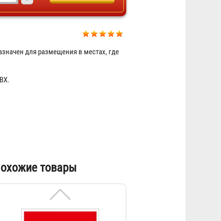
значен для размещения в местах, где
Знак F-01-01 (Направляющая
стрелка)
ВХ.
23 ₽
охожие товары
Знак F-01-02 (Направляющая
стрелка под углом 45 градусов)