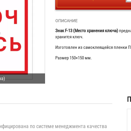
ОПИСАНИЕ
Знак F-13 (Место хранения ключа)
предна
хранится ключ.
Изготовлен из самоклеящейся пленки П
Размер 150×150 мм.
ча)
ая
П
)
ифицирована по системе менеджмента качества