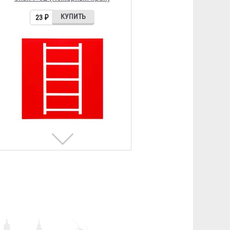
Знак F-03 (Пожарная лестница)
23 ₽
Знак F-04 (Огнетушитель)
23 ₽