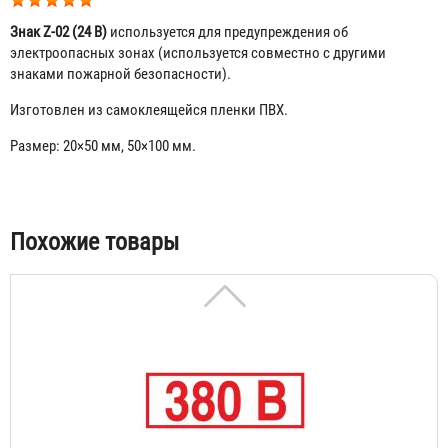
Знак Z-02 (24 В)
используется для предупреждения об
электроопасных зонах (используется совместно с другими
знаками пожарной безопасности).
Изготовлен из самоклеящейся пленки ПВХ.
Размер: 20×50 мм, 50×100 мм.
Знак Z-05 / S-10 (220 В)
Табы
Похожие товары
11 ₽