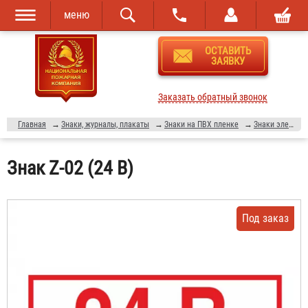
меню
Перейти к
Skip to
ОСТАВИТЬ
основному
navigation
ЗАЯВКУ
содержанию
Заказать обратный звонок
Главная
→
Знаки, журналы, плакаты
→
Знаки на ПВХ пленке
→
Знаки электробезопасности
Знак Z-02 (24 В)
Под заказ