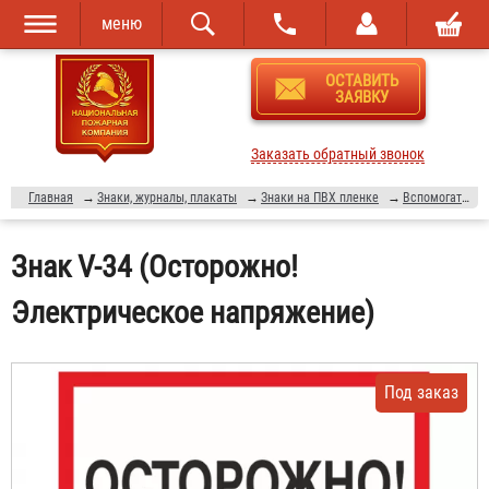
меню
Перейти к
Skip to
ОСТАВИТЬ
основному
navigation
ЗАЯВКУ
содержанию
Заказать обратный звонок
Главная
→
Знаки, журналы, плакаты
→
Знаки на ПВХ пленке
→
Вспомогательные плакаты
Знак V-34 (Осторожно!
Электрическое напряжение)
Под заказ