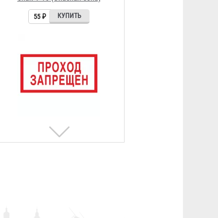
55 ₽
Знак V-39 / В-53 (Проход
держать свободным)
55 ₽