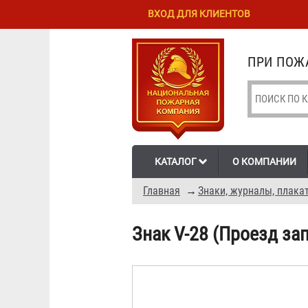
Перейти к
Skip to
ВХОД ДЛЯ КЛИЕНТОВ
основному
navigation
содержанию
ПРИ ПОЖА
КАТАЛОГ
О КОМПАНИИ
Главная
→
Знаки, журналы, плака
Знак V-28 (Проезд за