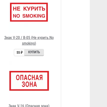
Знак V-16 (Опасная зона)
55 ₽
Знак V-14 / В-50 (Проход
запрещен)