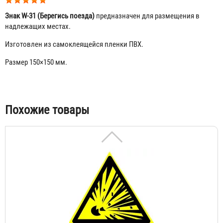
Знак W-31 (Берегись поезда)
предназначен для размещения в
надлежащих местах.
Изготовлен из самоклеящейся пленки ПВХ.
Знак W-01 (Пожароопасно. Легковоспламеняющиеся
вещества)
Размер 150×150 мм.
30 ₽
Табы
Похожие товары
Знак W-02 (Взрывоопасно)
36 ₽