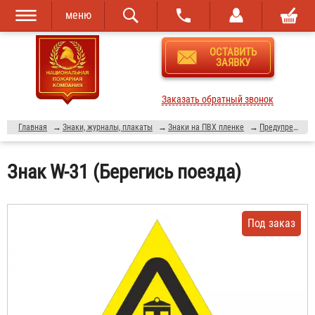
меню
Перейти к
Skip to
ОСТАВИТЬ
основному
navigation
ЗАЯВКУ
содержанию
Заказать обратный звонок
Главная
→
Знаки, журналы, плакаты
→
Знаки на ПВХ пленке
→
Предупреждающие знаки
Знак W-31 (Берегись поезда)
Под заказ