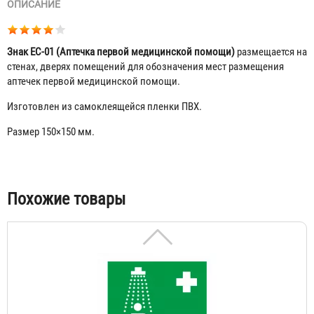
ОПИСАНИЕ
Знак ЕС-01 (Аптечка первой медицинской помощи)
размещается на
стенах, дверях помещений для обозначения мест размещения
аптечек первой медицинской помощи.
Изготовлен из самоклеящейся пленки ПВХ.
Размер 150×150 мм.
Знак ЕС-02 (Пункт выноса (эвакуации) пораженных)
28 ₽
Табы
Похожие товары