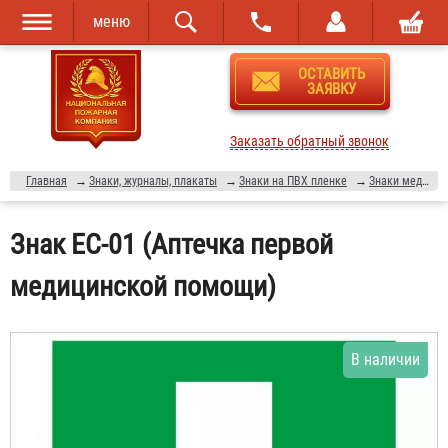
меню
Перейти к
Skip to
ОСТАВИТЬ
основному
navigation
ЗАЯВКУ
содержанию
Заказать обратный звонок
Главная
→
Знаки, журналы, плакаты
→
Знаки на ПВХ пленке
→
Знаки медицинского и санитарного назначения
Знак ЕС-01 (Аптечка первой
медицинской помощи)
В наличии