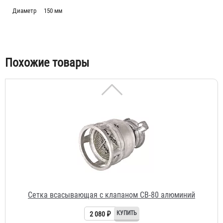
Сетка всасывающая СВ-100 с клапаном алюминий
Диаметр
150 мм
2 860 ₽
Похожие товары
Сетка всасывающая с клапаном СВ-80 алюминий
2 080 ₽