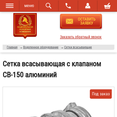
меню
Перейти к
Skip to
ОСТАВИТЬ
основному
navigation
ЗАЯВКУ
содержанию
Заказать обратный звонок
Главная
→
Водопенное оборудование
→
Сетки всасывающие
Сетка всасывающая с клапаном
СВ-150 алюминий
Под заказ