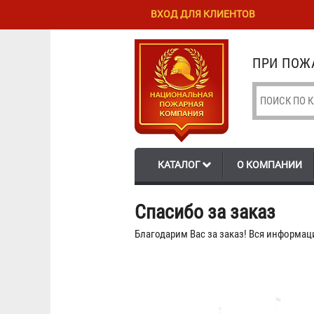
Перейти к
Skip to
ВХОД ДЛЯ КЛИЕНТОВ
основному
navigation
содержанию
ПРИ ПОЖА
КАТАЛОГ
О КОМПАНИИ
Спасибо за заказ
Благодарим Вас за заказ! Вся информаци