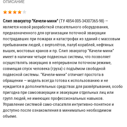
ОПИСАНИЕ
Слип эвакуатор "Качели-мини"
(ТУ 4854-005-34307365-98) —
является новой разработкой спасательного оборудования,
предназначенного для организации поточной эвакуации
пострадавших при пожарах и катастрофах из зданий с массовым
пребыванием людей, с вертолётов, палуб кораблей, нефтяных
вышек, мостовых кранов и пр. Слип эвакуатор "Качели-мини"
имеет в наличии четыре подвесных системы, что позволяет
осуществлять эвакуацию в непрерывном поточном режиме,
совмещая спуск человека (груза) с подъёмом свободной
подвесной системы. "Качели-мини" отличает простота в
обращении — модель всегда готова к использованию и не
нуждается в дополнительных средствах для развёртывания, особо
Веревка к "Качели" исполнение «Мини» (1 метр пог.)
пригодна при самоэвакуации и эвакуации отдельных лиц или
групп людей, не имеющих профессиональных навыков.
Договорная
Управление системой само-спасателя интуитивно-понятное и
доступно после ознакомления в минимально необходимом
объеме.