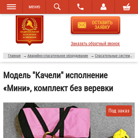
меню
Перейти к
Skip to
ОСТАВИТЬ
основному
navigation
ЗАЯВКУ
содержанию
Заказать обратный звонок
Главная
→
Аварийно-спасательное оборудование
→
Спасательные системы "Слип-эвакуатор"
Модель "Качели" исполнение
«Мини», комплект без веревки
Под заказ