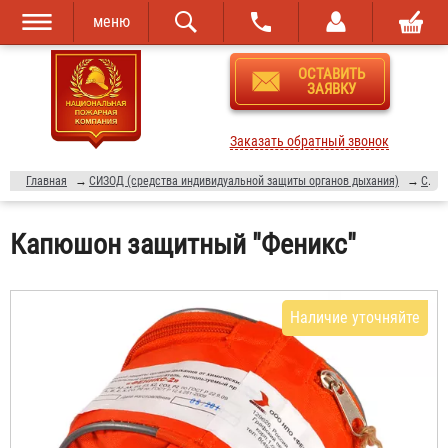
меню
Перейти к
Skip to
ОСТАВИТЬ
основному
navigation
ЗАЯВКУ
содержанию
Заказать обратный звонок
Главная
→
СИЗОД (средства индивидуальной защиты органов дыхания)
→
Самоспасатели
Капюшон защитный "Феникс"
Наличие уточняйте