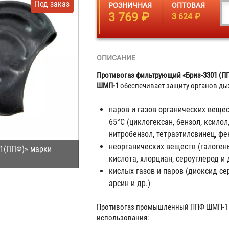
Под заказ
РОЗНИЧНАЯ
ОПТОВАЯ
3 769 ₽
3 624 ₽
ОПИСАНИЕ
Противогаз фильтрующий «Бриз-3301 (ПП
ШМП-1
обеспечивает защиту органов дых
паров и газов органических веще
65°С (циклогексан, бензол, ксилол
нитробензол, тетраэтилсвинец, фен
неорганических веществ (галоген
01(ППФ)» марки
кислота, хлорциан, сероуглерод и 
кислых газов и паров (диоксид се
арсин и др.)
Противогаз промышленный ППФ ШМП-1 
использования: