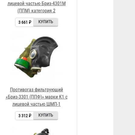
лицевой частью ШМП-1
3 312 ₽
Противогаз фильтрующий
«Бриз-3301 (ППФ)» марки K1 с
лицевой частью Бриз-4301М
(ППМ) категория 2
3 841 ₽