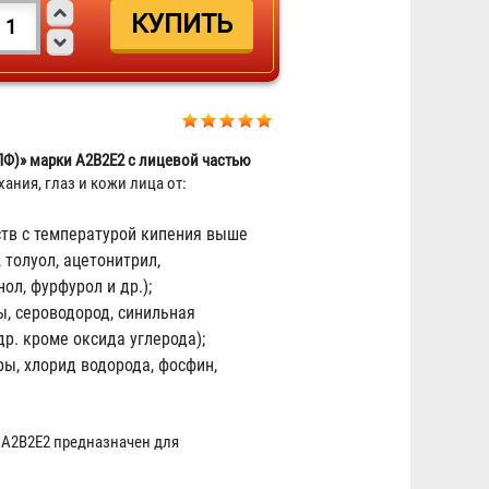
Ф)» марки А2B2E2 с лицевой частью
ания, глаз и кожи лица от:
ств с температурой кипения выше
Противогаз фильтрующий
, толуол, ацетонитрил,
«Бриз-3301(ППФ)» марки A1 с
ол, фурфурол и др.);
лицевой частью ШМП-1
ы, сероводород, синильная
3 444 ₽
др. кроме оксида углерода);
ры, хлорид водорода, фосфин,
А2В2Е2 предназначен для