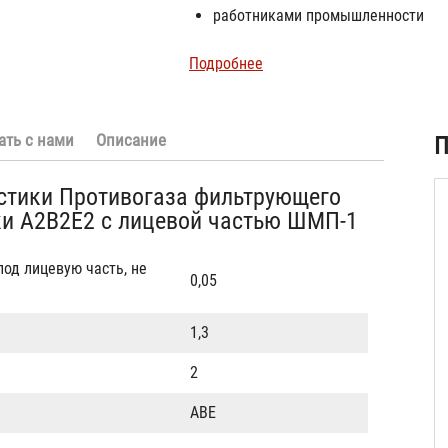
работниками промышленности
Подробнее
ать с нами
Описание
П
стики Противогаза фильтрующего
ки A2B2E2 с лицевой частью ШМП-1
од лицевую часть, не
0,05
1,3
2
ABE