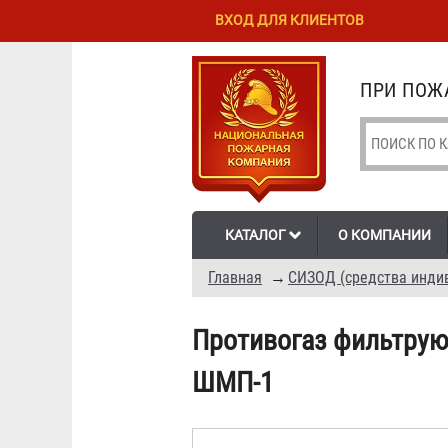
Перейти к
Skip to
ВХОД ДЛЯ КЛИЕНТОВ
основному
navigation
содержанию
ПРИ ПОЖА
КАТАЛОГ
О КОМПАНИИ
Главная
→
СИЗОД (средства инди
Противогаз фильтрую
ШМП-1