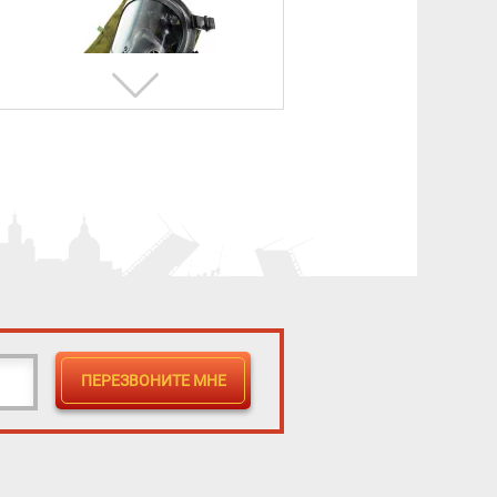
Противогаз фильтрующий
«Бриз-3301(ППФ)» марки A1B1E1
с лицевой частью ШМП-1
3 730 ₽