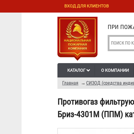
Перейти к
Skip to
ВХОД ДЛЯ КЛИЕНТОВ
основному
navigation
содержанию
ПРИ ПОЖА
КАТАЛОГ
О КОМПАНИИ
Главная
→
СИЗОД (средства инди
Противогаз фильтрую
Бриз-4301М (ППМ) ка