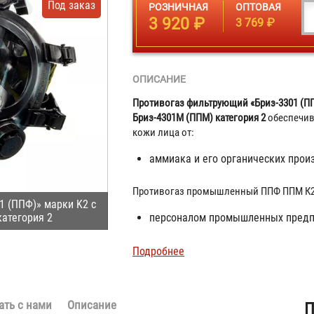
Под заказ
РОЗНИЧНАЯ
ОПТОВАЯ
3 920 ₽
3 769 ₽
ОПИСАНИЕ
Противогаз фильтрующий «Бриз-3301 (ПП
Бриз-4301М (ППМ) категория 2
обеспечива
кожи лица от:
аммиака и его органических прои
Противогаз промышленный ППФ ППМ К2 
1 (ППФ)» марки K2 с
атегория 2
персоналом промышленных предп
Подробнее
ать с нами
Описание
П