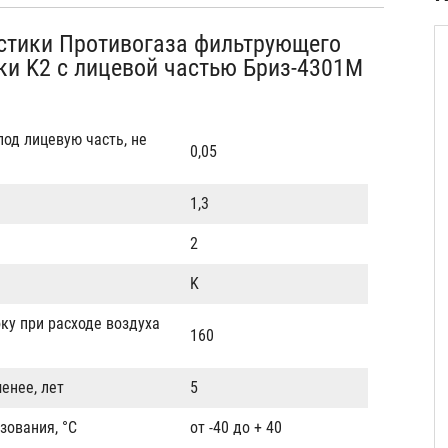
стики Противогаза фильтрующего
ки K2 с лицевой частью Бриз-4301М
од лицевую часть, не
0,05
1,3
2
K
ку при расходе воздуха
160
енее, лет
5
зования, °С
от -40 до + 40