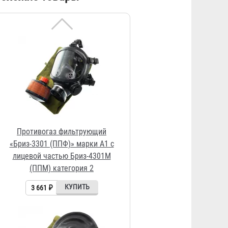
3 661 ₽
Противогаз фильтрующий
«Бриз-3301 (ППФ)» марки K1 с
лицевой частью ШМП-1
3 312 ₽