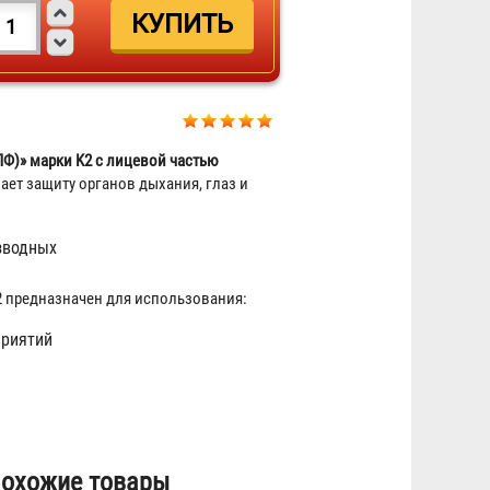
Противогаз фильтрующий
«Бриз-3301(ППФ)» марки A1 с
лицевой частью ШМП-1
Ф)» марки K2 с лицевой частью
3 444 ₽
ет защиту органов дыхания, глаз и
зводных
предназначен для использования:
риятий
Противогаз фильтрующий
«Бриз-3301 (ППФ)» марки A1 с
лицевой частью Бриз-4301М
охожие товары
(ППМ) категория 2