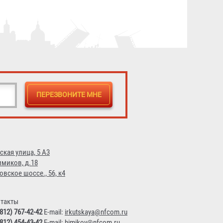
Противогаз фильтрующий
«Бриз-3301(ППФ)» марки A1B1E1
с лицевой частью ШМП-1
3 730 ₽
ская улица, 5 А3
имиков, д.18
овское шоссе., 56, к4
такты
(812) 767-42-42
E-mail:
irkutskaya@nfcom.ru
(812) 454-43-42
E-mail:
himikov@nfcom.ru