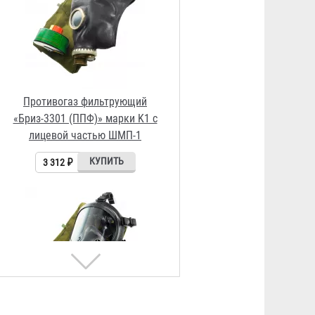
Противогаз фильтрующий
«Бриз-3301 (ППФ)» марки K1 с
лицевой частью Бриз-4301М
(ППМ) категория 2
3 841 ₽