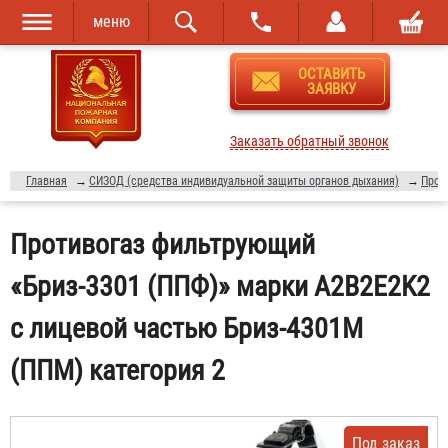
меню
Перейти к
Skip to
ОСТАВИТЬ
основному
navigation
ЗАЯВКУ
содержанию
Заказать обратный звонок
Главная
→
СИЗОД (средства индивидуальной защиты органов дыхания)
→
Прот
Противогаз фильтрующий
«Бриз-3301 (ППФ)» марки A2B2E2K2
с лицевой частью Бриз-4301М
(ППМ) категория 2
Под заказ