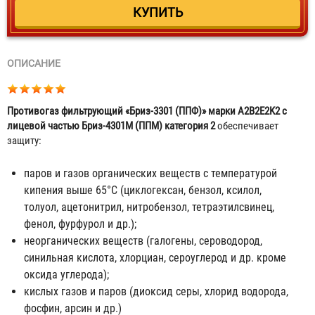
ОПИСАНИЕ
Противогаз фильтрующий «Бриз-3301 (ППФ)» марки А2B2E2K2 с
лицевой частью Бриз-4301М (ППМ) категория 2
обеспечивает
защиту:
паров и газов органических веществ с температурой
кипения выше 65°С (циклогексан, бензол, ксилол,
толуол, ацетонитрил, нитробензол, тетраэтилсвинец,
фенол, фурфурол и др.);
неорганических веществ (галогены, сероводород,
синильная кислота, хлорциан, сероуглерод и др. кроме
оксида углерода);
кислых газов и паров (диоксид серы, хлорид водорода,
фосфин, арсин и др.)