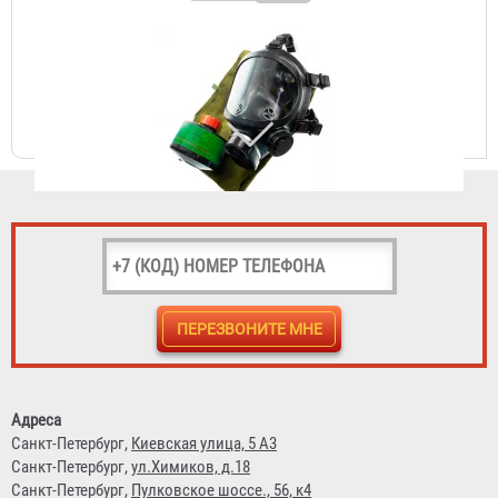
Противогаз фильтрующий «Бриз-3301 (ППФ)» марки K1 с
лицевой частью Бриз-4301М (ППМ) категория 2
3 841 ₽
Противогаз фильтрующий «Бриз-3301(ППФ)» марки
A1B1E1 с лицевой частью ШМП-1
Адреса
3 730 ₽
Санкт-Петербург,
Киевская улица, 5 А3
Санкт-Петербург,
ул.Химиков, д.18
Санкт-Петербург,
Пулковское шоссе., 56, к4