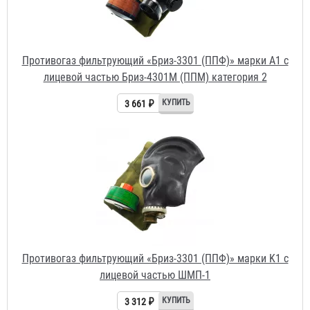
Противогаз фильтрующий «Бриз-3301 (ППФ)» марки K1 с
лицевой частью ШМП-1
3 312 ₽