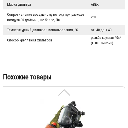
Марка фильтра
ABEK
Сопротивление воздушному потоку при расходе
260
воздуха 30 дм3/мин, не более, Па
Противогаз фильтрующий «Бриз-3301(ППФ)» марки A1 с
лицевой частью ШМП-1
Температурный диапазон использования, °C
от -40 до + 40
резьба круглая 40×4
Способ крепления фильтров
3 444 ₽
(ГОСТ 8762-75)
Похожие товары
Противогаз фильтрующий «Бриз-3301 (ППФ)» марки A1 с
лицевой частью Бриз-4301М (ППМ) категория 2
3 661 ₽