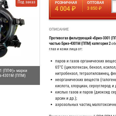
Под заказ
РОЗНИЧНАЯ
ОПТОВАЯ
4 004 ₽
3 850 ₽
ОПИСАНИЕ
Противогаз фильтрующий «Бриз-3301 (ПП
частью Бриз-4301М (ППМ) категория 2
об
глаз и кожи лица от:
паров и газов органических веще
65°С (циклогексан, бензол, ксилол
1 (ППФ)» марки
нитробензол, тетраэтилсвинец, фен
из-4301М (ППМ)
неорганических веществ (галоген
кислота, хлорциан, сероуглерод и 
кислых газов и паров (диоксид се
арсин и др.);
аэрозольных частиц малотоксичны