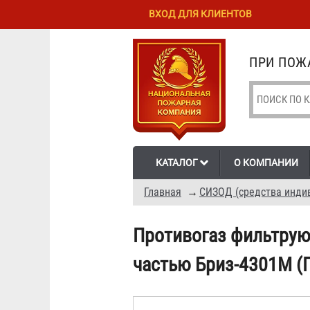
Перейти к
Skip to
ВХОД ДЛЯ КЛИЕНТОВ
основному
navigation
содержанию
ПРИ ПОЖА
КАТАЛОГ
О КОМПАНИИ
Главная
→
СИЗОД (средства инди
Противогаз фильтрую
частью Бриз-4301М (