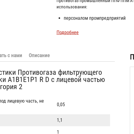
Противогаз промышленный ППФ ППМ А1
использования:
персоналом промпредприятий
Подробнее
ать с нами
Описание
П
стики Противогаза фильтрующего
ки A1B1E1P1 R D с лицевой частью
гория 2
од лицевую часть, не
0,05
1,1
1