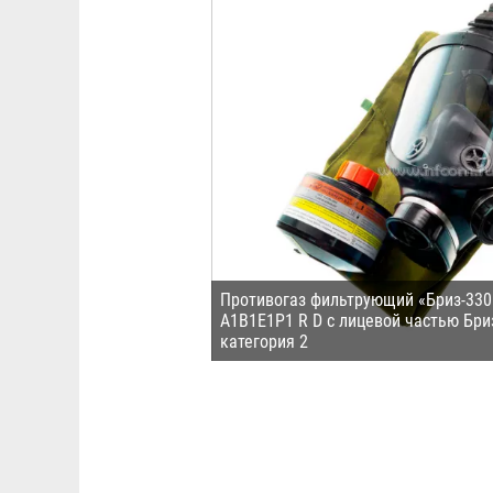
Противогаз фильтрующий «Бриз-330
A1B1E1P1 R D с лицевой частью Бр
категория 2