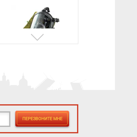
Противогаз фильтрующий
«Бриз-3301(ППФ)» марки A1B1E1
с лицевой частью ШМП-1
3 730 ₽