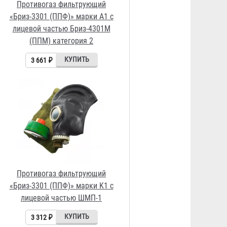
Противогаз фильтрующий
«Бриз-3301 (ППФ)» марки K1 с
лицевой частью ШМП-1
3 312 ₽
Противогаз фильтрующий
«Бриз-3301 (ППФ)» марки K1 с
лицевой частью Бриз-4301М
(ППМ) категория 2
3 841 ₽