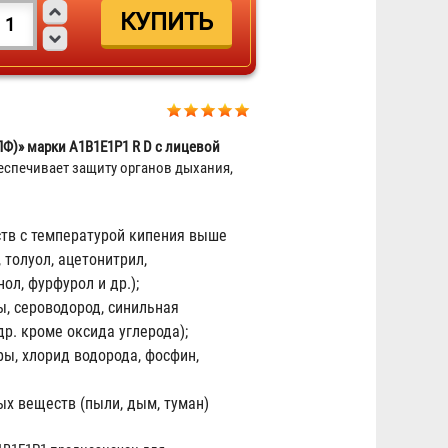
Ф)» марки A1B1E1P1 R D с лицевой
еспечивает защиту органов дыхания,
ств с температурой кипения выше
, толуол, ацетонитрил,
Противогаз фильтрующий
ол, фурфурол и др.);
«Бриз-3301(ППФ)» марки A1 с
ы, сероводород, синильная
лицевой частью ШМП-1
др. кроме оксида углерода);
3 444 ₽
ры, хлорид водорода, фосфин,
х веществ (пыли, дым, туман)