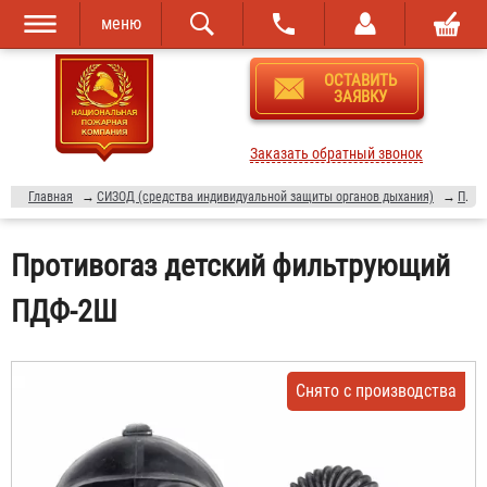
меню
Перейти к
Skip to
ОСТАВИТЬ
основному
navigation
ЗАЯВКУ
содержанию
Заказать обратный звонок
Главная
→
СИЗОД (средства индивидуальной защиты органов дыхания)
→
Противогазы
Противогаз детский фильтрующий
ПДФ-2Ш
Снято с производства