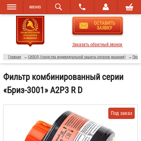
меню
Перейти к
Skip to
ОСТАВИТЬ
основному
navigation
ЗАЯВКУ
содержанию
Заказать обратный звонок
Главная
→
СИЗОД (средства индивидуальной защиты органов дыхания)
→
Прот
Фильтр комбинированный серии
«Бриз-3001» A2P3 R D
Под заказ