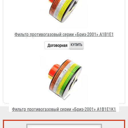
Фильтр противогазовый серии «Бриз-2001» A1B1E1K1
Договорная