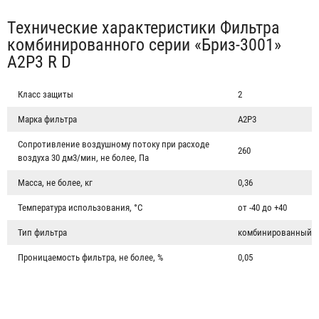
Табы
Технические характеристики Фильтра
комбинированного серии «Бриз-3001»
A2P3 R D
Класс защиты
2
Марка фильтра
A2P3
Сопротивление воздушному потоку при расходе
260
воздуха 30 дм3/мин, не более, Па
Масса, не более, кг
0,36
Температура использования, °С
от -40 до +40
Фильтр противогазовый серии «Бриз-2001» A1
Тип фильтра
комбинированный
Проницаемость фильтра, не более, %
0,05
574 ₽