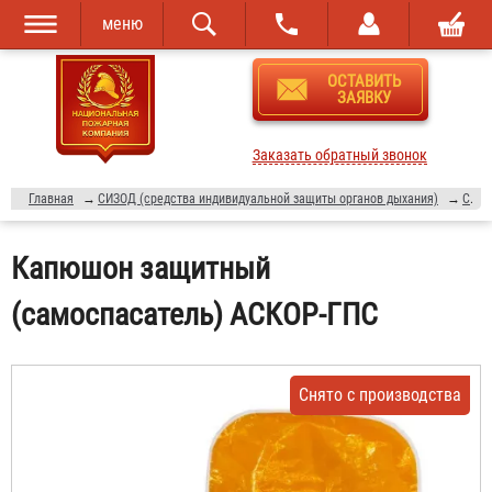
меню
Перейти к
Skip to
ОСТАВИТЬ
основному
navigation
ЗАЯВКУ
содержанию
Заказать обратный звонок
Главная
→
СИЗОД (средства индивидуальной защиты органов дыхания)
→
Самоспасатели
Капюшон защитный
(самоспасатель) АСКОР-ГПС
Снято с производства