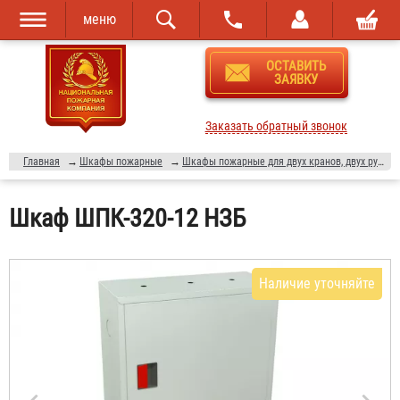
меню
Перейти к
Skip to
ОСТАВИТЬ
основному
navigation
ЗАЯВКУ
содержанию
Заказать обратный звонок
Главная
→
Шкафы пожарные
→
Шкафы пожарные для двух кранов, двух рукавов и двух огнетушителей (ШПК-320-12)
Шкаф ШПК-320-12 НЗБ
Наличие уточняйте