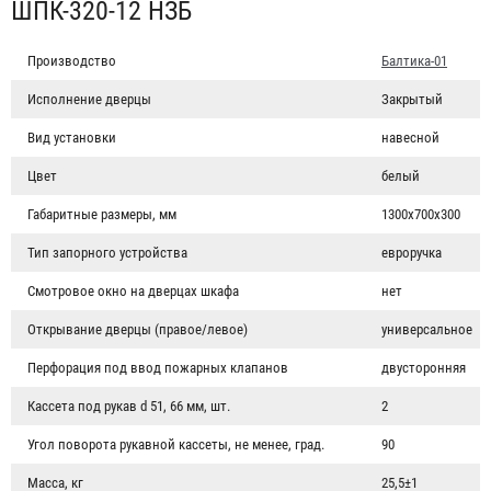
ШПК-320-12 НЗБ
Производство
Балтика-01
Исполнение дверцы
Закрытый
Вид установки
навесной
Цвет
белый
Габаритные размеры, мм
1300х700х300
Тип запорного устройства
евроручка
Смотровое окно на дверцах шкафа
нет
Открывание дверцы (правое/левое)
универсальное
Перфорация под ввод пожарных клапанов
двусторонняя
Кассета под рукав d 51, 66 мм, шт.
2
Угол поворота рукавной кассеты, не менее, град.
90
Масса, кг
25,5±1