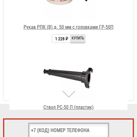
Ствол РС-50 П (пластик)
186 ₽
Огнетушитель ОП-4 АВСЕ Огнеборец / Гарвилон