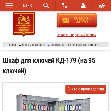
меню
Перейти к
Skip to
ОСТАВИТЬ
основному
navigation
ЗАЯВКУ
содержанию
Заказать обратный звонок
Главная
→
Шкафы пожарные
→
Шкафы для ключей и шкафы-аптечки
Шкаф для ключей КД-179 (на 95
ключей)
Снято с производства