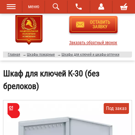
меню
Перейти к
Skip to
ОСТАВИТЬ
основному
navigation
ЗАЯВКУ
содержанию
Заказать обратный звонок
Главная
→
Шкафы пожарные
→
Шкафы для ключей и шкафы-аптечки
Шкаф для ключей К-30 (без
брелоков)
Под заказ