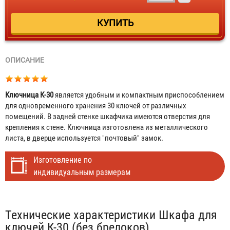
ОПИСАНИЕ
Ключница К-30
является удобным и компактным приспособлением
для одновременного хранения 30 ключей от различных
помещений. В задней стенке шкафчика имеются отверстия для
крепления к стене. Ключница изготовлена из металлического
листа, в дверце используется "почтовый" замок.
Изготовление по
индивидуальным размерам
Табы
Технические характеристики Шкафа для
ключей К-30 (без брелоков)