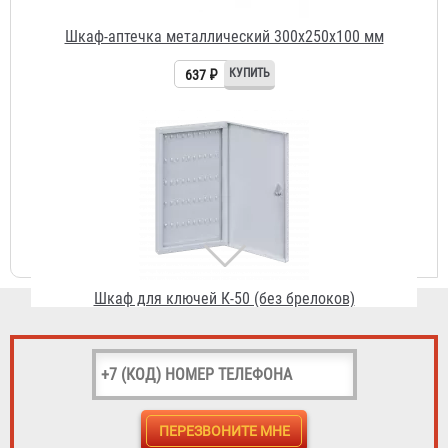
Шкаф для ключей К-50 (без брелоков)
836 ₽