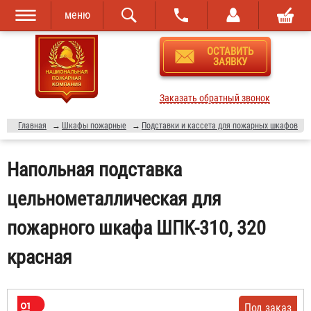
меню
Перейти к
Skip to
ОСТАВИТЬ
основному
navigation
ЗАЯВКУ
содержанию
Заказать обратный звонок
Главная
→
Шкафы пожарные
→
Подставки и кассета для пожарных шкафов
Напольная подставка
цельнометаллическая для
пожарного шкафа ШПК-310, 320
красная
Под заказ