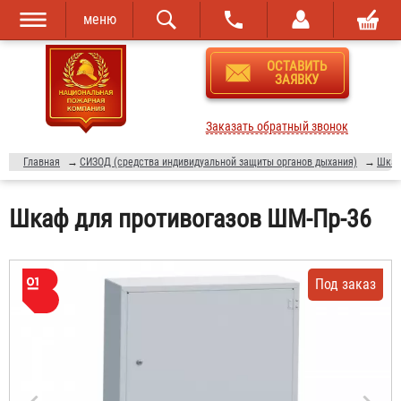
меню
Перейти к
Skip to
ОСТАВИТЬ
основному
navigation
ЗАЯВКУ
содержанию
Заказать обратный звонок
Главная
→
СИЗОД (средства индивидуальной защиты органов дыхания)
→
Шкаф
Шкаф для противогазов ШМ-Пр-36
Под заказ