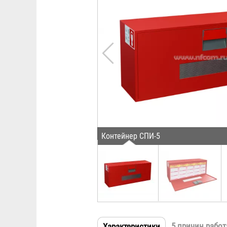
Контейнер СПИ-5
5 причин работ
Характеристики
(активная