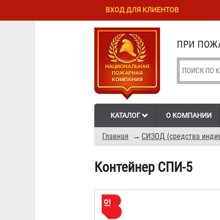
Перейти к
Skip to
ВХОД ДЛЯ КЛИЕНТОВ
основному
navigation
содержанию
ПРИ ПОЖА
КАТАЛОГ
О КОМПАНИИ
Главная
→
СИЗОД (средства инди
Контейнер СПИ-5