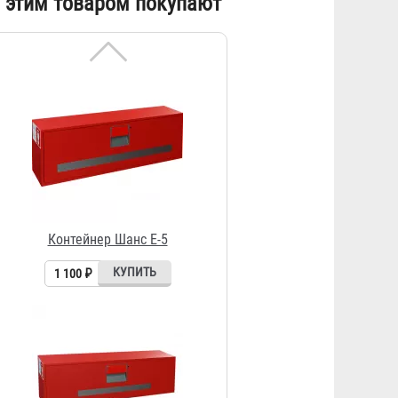
 этим товаром покупают
Контейнер Шанс Е-5
1 100 ₽
Контейнер ГДЗК-5
1 131 ₽