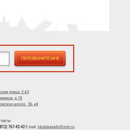
ская улица, 5 А3
имиков, д.18
овское шоссе., 56, к4
такты
(812) 767-42-42
E-mail:
irkutskaya@nfcom.ru