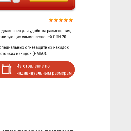
едназначен для удобства размещения,
золирующих самоспасателей СПИ-20.
 специальных огнезащитных накидок
Самоспасатель промышленный
естойких накидок (НМБО).
изолирующий СПИ-20
Изготовление по
7 508 ₽
индивидуальным размерам