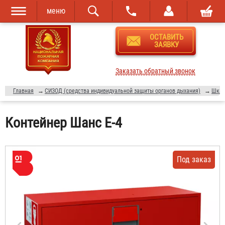
меню
Перейти к
Skip to
ОСТАВИТЬ
основному
navigation
ЗАЯВКУ
содержанию
Заказать обратный звонок
Главная
→
СИЗОД (средства индивидуальной защиты органов дыхания)
→
Шкаф
Контейнер Шанс Е-4
Под заказ