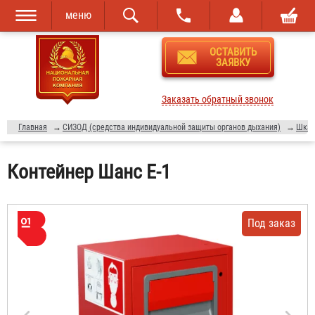
меню
Перейти к
Skip to
ОСТАВИТЬ
основному
navigation
ЗАЯВКУ
содержанию
Заказать обратный звонок
Главная
→
СИЗОД (средства индивидуальной защиты органов дыхания)
→
Шкаф
Контейнер Шанс Е-1
Под заказ