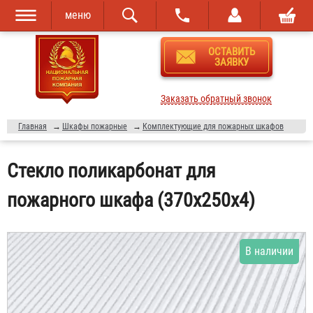
меню
Перейти к
Skip to
ОСТАВИТЬ
основному
navigation
ЗАЯВКУ
содержанию
Заказать обратный звонок
Главная
→
Шкафы пожарные
→
Комплектующие для пожарных шкафов
Стекло поликарбонат для
пожарного шкафа (370х250х4)
В наличии