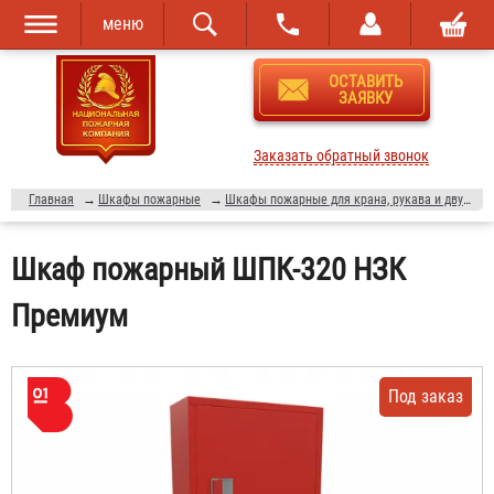
меню
Перейти к
Skip to
ОСТАВИТЬ
основному
navigation
ЗАЯВКУ
содержанию
Заказать обратный звонок
Главная
→
Шкафы пожарные
→
Шкафы пожарные для крана, рукава и двух огнетушителей (ШПК-320)
Шкаф пожарный ШПК-320 НЗК
Премиум
Под заказ