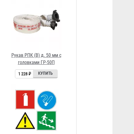
Знак на самоклеящейся пленке
150х150, 150х300, 100х100,
50х150 мм
23 ₽