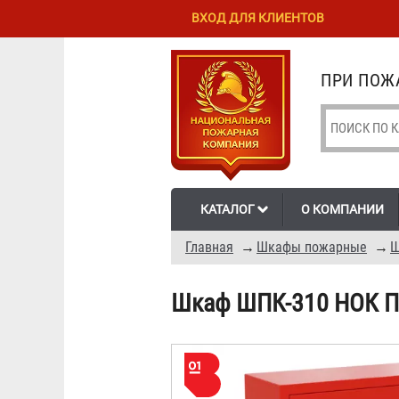
Перейти к
Skip to
ВХОД ДЛЯ КЛИЕНТОВ
основному
navigation
содержанию
ПРИ ПОЖА
КАТАЛОГ
О КОМПАНИИ
Главная
→
Шкафы пожарные
→
Ш
Шкаф ШПК-310 НОК 