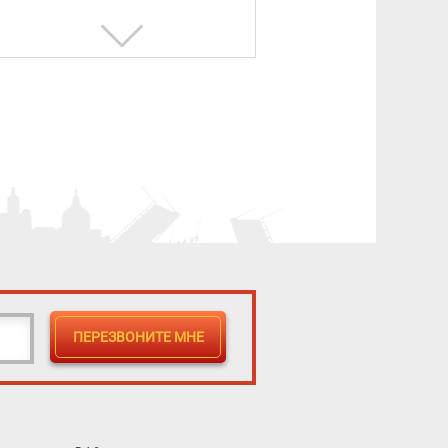
Головка муфтовая ГМ-50
145 ₽