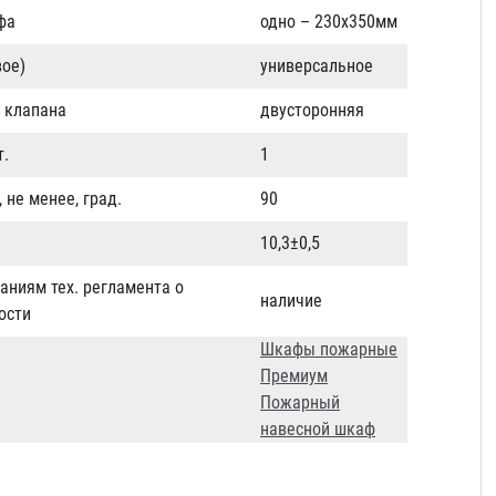
фа
одно – 230х350мм
ое)
универсальное
 клапана
двусторонняя
т.
1
 не менее, град.
90
10,3±0,5
аниям тех. регламента о
наличие
ости
Шкафы пожарные
Премиум
Пожарный
навесной шкаф