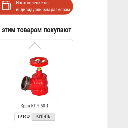
Изготовление по
индивидуальным размерам
 этим товаром покупают
Кран КПЧ 50-1
1 619 ₽
Рукав РПК (В) д. 50 мм с
головками ГР-50П
1 228 ₽