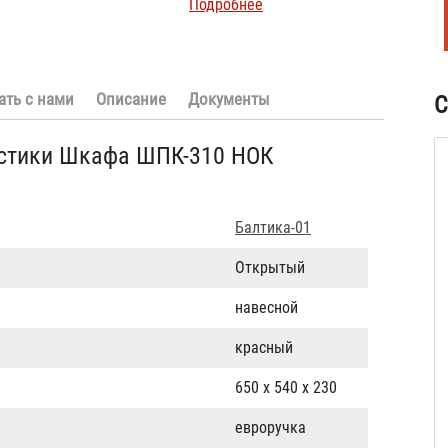
Подробнее
ать с нами
Описание
Документы
С
истики Шкафа ШПК-310 НОК
Балтика-01
Открытый
навесной
красный
650 х 540 х 230
евроручка