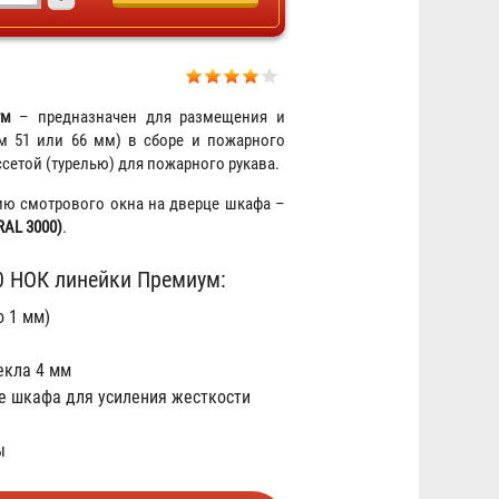
ум
– предназначен для размещения и
м 51 или 66 мм) в сборе и пожарного
сетой (турелью) для пожарного рукава.
чию смотрового окна на дверце шкафа –
RAL 3000)
.
 НОК линейки Премиум:
Ствол пожарный РС-50
 1 мм)
Алюминий
екла 4 мм
299 ₽
е шкафа для усиления жесткости
ы