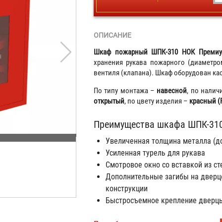
ОПИСАНИЕ
Шкаф пожарный ШПК-310 НОК Преми
хранения рукава пожарного (диаметро
вентиля (клапана). Шкаф оборудован кас
По типу монтажа –
навесной
, по нали
открытый
, по цвету изделия –
красный (
Преимущества шкафа ШПК-310
Увеличенная толщина металла (до
Усиленная турель для рукава
Смотровое окно со вставкой из ст
Дополнительные загибы на дверц
конструкции
Быстросъемное крепление дверц