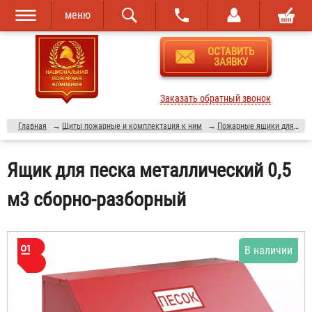
меню
Перейти к
Skip to
ОСТАВИТЬ
основному
navigation
ЗАЯВКУ
содержанию
Заказать обратный звонок
Главная
→
Щиты пожарные и комплектация к ним
→
Пожарные ящики для песка
Ящик для песка металлический 0,5
м3 сборно-разборный
В наличии