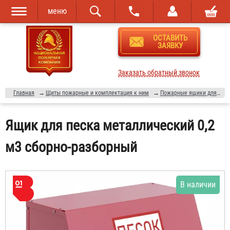
меню
Перейти к
Skip to
ОСТАВИТЬ
основному
navigation
ЗАЯВКУ
содержанию
Заказать обратный звонок
Главная
→
Щиты пожарные и комплектация к ним
→
Пожарные ящики для песка
Ящик для песка металлический 0,2
м3 сборно-разборный
В наличии