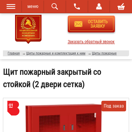
меню
Перейти к
Skip to
ОСТАВИТЬ
основному
navigation
ЗАЯВКУ
содержанию
Заказать обратный звонок
Главная
→
Щиты пожарные и комплектация к ним
→
Щиты пожарные
Щит пожарный закрытый со
стойкой (2 двери сетка)
Под заказ