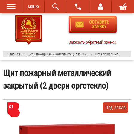
меню
Перейти к
Skip to
ОСТАВИТЬ
основному
navigation
ЗАЯВКУ
содержанию
Заказать обратный звонок
Главная
→
Щиты пожарные и комплектация к ним
→
Щиты пожарные
Щит пожарный металлический
закрытый (2 двери оргстекло)
Под заказ