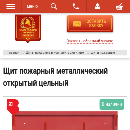
меню
Перейти к
Skip to
ОСТАВИТЬ
основному
navigation
ЗАЯВКУ
содержанию
Заказать обратный звонок
Главная
→
Щиты пожарные и комплектация к ним
→
Щиты пожарные
Щит пожарный металлический
открытый цельный
В наличии