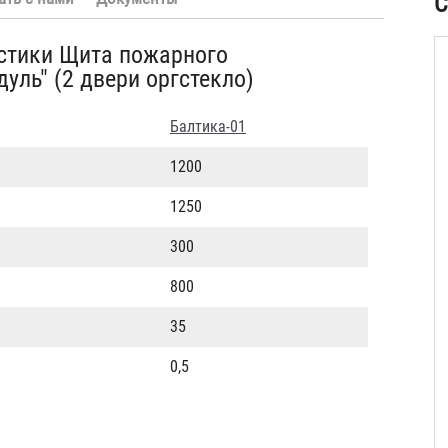
С
стики Щита пожарного
уль" (2 двери оргстекло)
Балтика-01
1200
1250
300
800
35
0,5