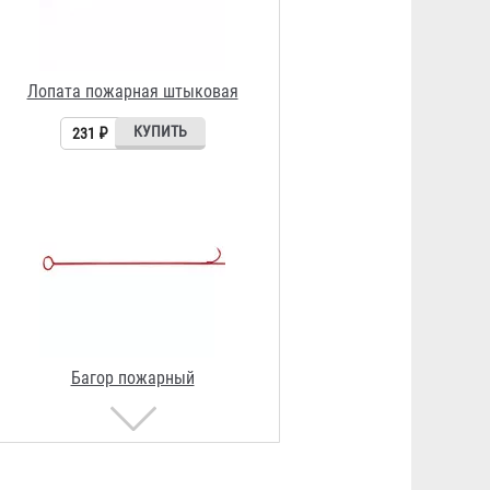
Багор пожарный
323 ₽
Ведро пожарное
215 ₽