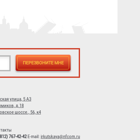
ская улица, 5 А3
имиков, д.18
овское шоссе., 56, к4
такты
(812) 767-42-42
E-mail:
irkutskaya@nfcom.ru