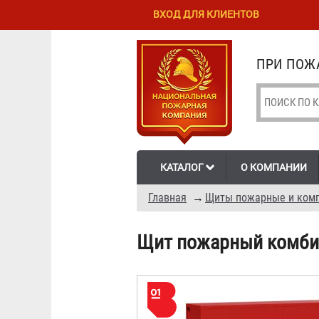
Перейти к
Skip to
ВХОД ДЛЯ КЛИЕНТОВ
основному
navigation
содержанию
ПРИ ПОЖА
КАТАЛОГ
О КОМПАНИИ
Главная
→
Щиты пожарные и комп
Щит пожарный комбин