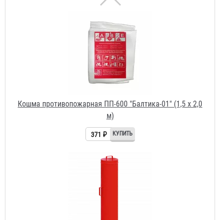
Кошма противопожарная ПП-600 "Балтика-01" (1,5 х 2,0
м)
371 ₽
Пенал для кошмы
1 768 ₽