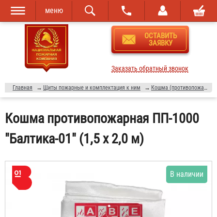
меню
Перейти к
Skip to
ОСТАВИТЬ
основному
navigation
ЗАЯВКУ
содержанию
Заказать обратный звонок
Главная
→
Щиты пожарные и комплектация к ним
→
Кошма (противопожарное полотно)
Кошма противопожарная ПП-1000
"Балтика-01" (1,5 х 2,0 м)
В наличии