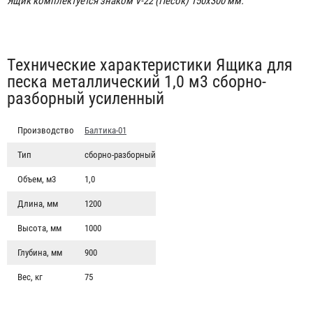
Ящик комплектуется знаком V-22 (Песок) 150х300 мм.
Табы
Технические характеристики Ящика для
песка металлический 1,0 м3 сборно-
разборный усиленный
Производство
Балтика-01
Тип
сборно-разборный
Объем, м3
1,0
Длина, мм
1200
Высота, мм
1000
Глубина, мм
900
Вес, кг
75