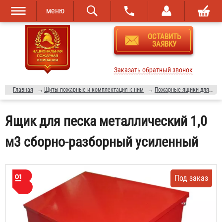
меню
Перейти к
Skip to
ОСТАВИТЬ
основному
navigation
ЗАЯВКУ
содержанию
Заказать обратный звонок
Главная
→
Щиты пожарные и комплектация к ним
→
Пожарные ящики для песка
Ящик для песка металлический 1,0
м3 сборно-разборный усиленный
Под заказ