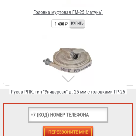
Рукав РПК, тип "Универсал" д. 25 мм с головками ГР-25
3 155 ₽
KOSHIN SEM-25L