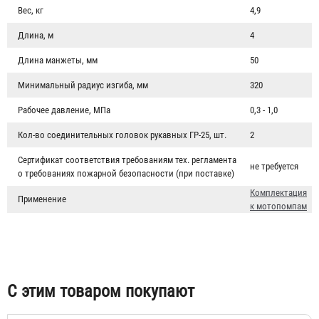
Вес, кг
4,9
Длина, м
4
Длина манжеты, мм
50
Минимальный радиус изгиба, мм
320
Рабочее давление, МПа
0,3 - 1,0
Кол-во соединительных головок рукавных ГР-25, шт.
2
Сертификат соответствия требованиям тех. регламента
не требуется
о требованиях пожарной безопасности (при поставке)
KOSHIN SEM-25L
Комплектация
Применение
к мотопомпам
92 462 ₽
С этим товаром покупают