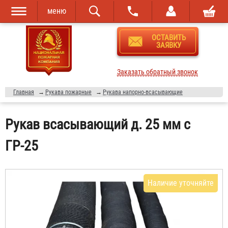
меню
Перейти к
Skip to
ОСТАВИТЬ
основному
navigation
ЗАЯВКУ
содержанию
Заказать обратный звонок
Главная
→
Рукава пожарные
→
Рукава напорно-всасывающие
Рукав всасывающий д. 25 мм с
ГР-25
Наличие уточняйте